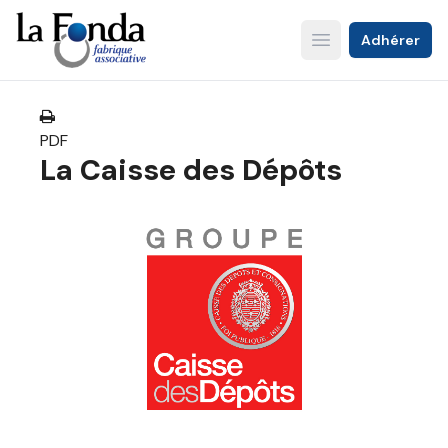
Aller
au
Adhérer
Open main menu
contenu
principal
PDF
La Caisse des Dépôts