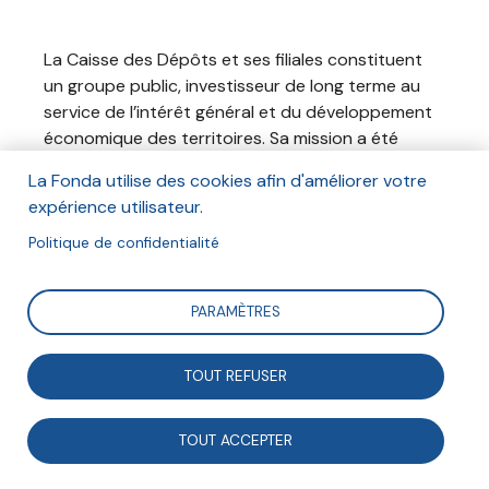
La Caisse des Dépôts et ses filiales constituent
un groupe public, investisseur de long terme au
service de l’intérêt général et du développement
économique des territoires. Sa mission a été
réaffirmée par la loi de modernisation de
La Fonda utilise des cookies afin d'améliorer votre
l’économie du 4 août 2008.
expérience utilisateur.
Reconnu pour son expertise dans la gestion de
Politique de confidentialité
mandats, le Groupe concentre son action sur
quatre transitions stratégiques pour le
développement à long terme de la France : les
PARAMÈTRES
transitions territoriale, écologique et énergétique,
numérique, démographique et sociale.
TOUT REFUSER
Dans ce cadre, la Caisse des Dépôts soutient
le programme d’action de la Fonda
TOUT ACCEPTER
(publications, rencontres-débats, études
prospectives…) et s’appuie sur les travaux de