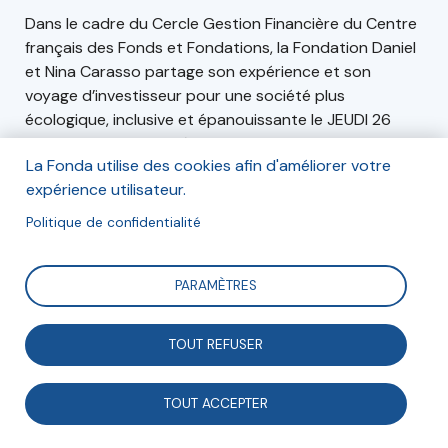
Dans le cadre du Cercle Gestion Financière du Centre
français des Fonds et Fondations, la Fondation Daniel
et Nina Carasso partage son expérience et son
voyage d’investisseur pour une société plus
écologique, inclusive et épanouissante le JEUDI 26
NOVEMBRE de 14h30 à 15h30 via zoom.
La Fonda utilise des cookies afin d'améliorer votre
expérience utilisateur.
Politique de confidentialité
Inscription
RDV pour un session d’échanges et de discussions en
ligne Jeudi 26 novembre de 14h30 à 15h30
PARAMÈTRES
Inscriptions ouvertes ici
TOUT REFUSER
Inscription en ligne
TOUT ACCEPTER