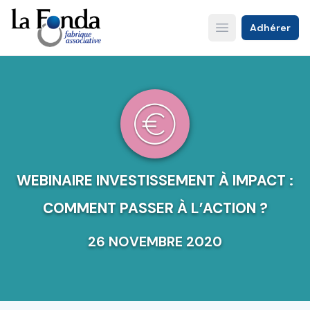
Aller
au
Adhérer
Open main menu
contenu
principal
WEBINAIRE INVESTISSEMENT À IMPACT :
COMMENT PASSER À L’ACTION ?
26 NOVEMBRE 2020