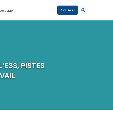
Adhérer
outique
’ESS, PISTES
VAIL