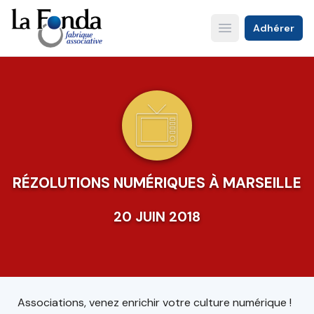
Aller
au
Adhérer
Open main menu
contenu
principal
RÉZOLUTIONS NUMÉRIQUES À MARSEILLE
20 JUIN 2018
Associations, venez enrichir votre culture numérique !