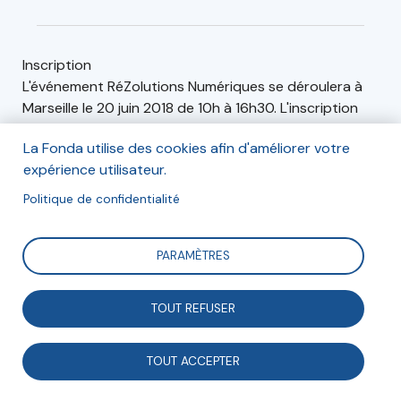
Inscription
L'événement RéZolutions Numériques se déroulera à
Marseille le 20 juin 2018 de 10h à 16h30. L'inscription
s'effectue via le site de RéZolutions Numériques.
La Fonda utilise des cookies afin d'améliorer votre
expérience utilisateur.
Inscription en ligne
Politique de confidentialité
PARAMÈTRES
Adresse
Réseau Canopé - Atelier des Bouches-du-Rhône, 31
TOUT REFUSER
Boulevard d'Athènes, Marseille, France
31 Boulevard d'Athènes
TOUT ACCEPTER
13001, Marseille
France