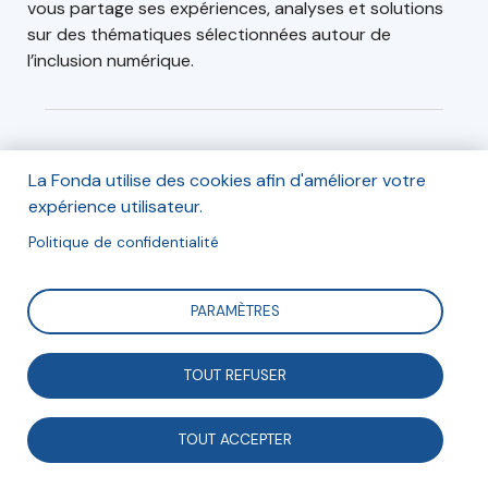
vous partage ses expériences, analyses et solutions
sur des thématiques sélectionnées autour de
l’inclusion numérique.
Informations
La Fonda utilise des cookies afin d'améliorer votre
3ème édition : Numérique et santé pour tous
expérience utilisateur.
Politique de confidentialité
Le 30/09/21 de 8h30 à 10h
PARAMÈTRES
- En ligne -
TOUT REFUSER
Inscription
TOUT ACCEPTER