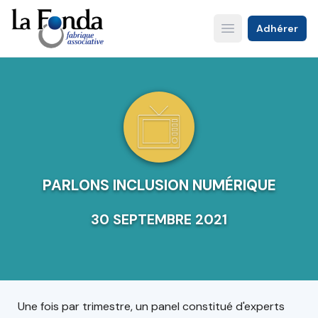
Aller
au
Adhérer
Open main menu
contenu
principal
PARLONS INCLUSION NUMÉRIQUE
30 SEPTEMBRE 2021
Une fois par trimestre, un panel constitué d'experts