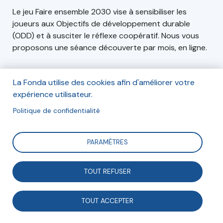
Le jeu Faire ensemble 2030 vise à sensibiliser les
joueurs aux Objectifs de développement durable
(ODD) et à susciter le réflexe coopératif. Nous vous
proposons une séance découverte par mois, en ligne.
La Fonda utilise des cookies afin d'améliorer votre
Informations
expérience utilisateur.
Cette séance aura lieu en ligne, il n'est pas nécessaire
Politique de confidentialité
de posséder un exemplaire du jeu pour y participer
PARAMÈTRES
Le 14 octobre 2022 de 12h à 13h30
TOUT REFUSER
Inscription gratuite mais obligatoire (nombre de
places limité)
TOUT ACCEPTER