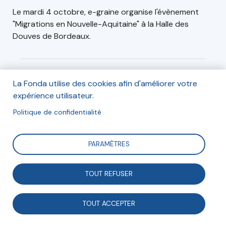
Le mardi 4 octobre, e-graine organise l'évènement
"Migrations en Nouvelle-Aquitaine" à la Halle des
Douves de Bordeaux.
Informations
La Fonda utilise des cookies afin d'améliorer votre
expérience utilisateur.
Le mardi 4 octobre 2022, de 15h30 à 18h30
Politique de confidentialité
Halle des Douves, Bordeaux
PARAMÈTRES
Inscription
TOUT REFUSER
Pour s'inscrire, suivre le lien Facebook ci-dessous:
TOUT ACCEPTER
Inscription en ligne