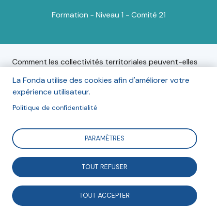
Formation - Niveau 1 - Comité 21
Comment les collectivités territoriales peuvent-elles
s'approprier l'Agenda 2030 ? Le Comité 21 organise
La Fonda utilise des cookies afin d'améliorer votre
une formation sur deux jours, les 13 et 14 juin 2023,
expérience utilisateur.
pour les élu‧es locaux, agent‧es territoriaux et affiliés.
Cette première journée « les fondamentaux »
Politique de confidentialité
permettra d’offrir des clés de compréhension des
ODD et de les mettre en perspective avec les enjeux
PARAMÈTRES
des collectivités.
TOUT REFUSER
Informations
TOUT ACCEPTER
Le mardi 13 juin 2023,