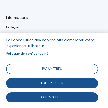
Informations
En ligne
La Fonda utilise des cookies afin d'améliorer votre
Mercredi 19 janvier 2022
expérience utilisateur.
de 14h à 18h30
Politique de confidentialité
PARAMÈTRES
Inscription
TOUT REFUSER
Inscription en ligne
TOUT ACCEPTER