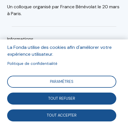
Un colloque organisé par France Bénévolat le 20 mars
à Paris.
Informations
La Fonda utilise des cookies afin d'améliorer votre
Le colloque « L'engagement bénévole et citoyen des
expérience utilisateur.
jeunes » organisé par France Bénévolat se déroulera
mercredi 20 mars 2019 de 13h30 à 16h30 à la Marcif
Politique de confidentialité
(amphithéâtre Pernet).
PARAMÈTRES
Inscription
TOUT REFUSER
L'inscription est gratuite mais obligatoire.
TOUT ACCEPTER
Inscription en ligne