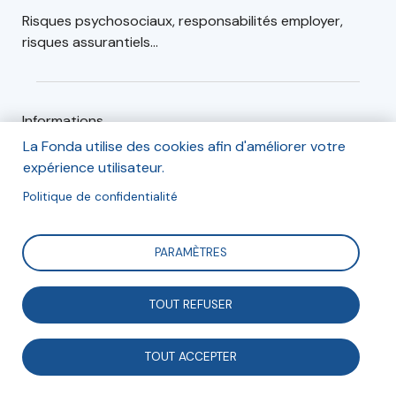
Risques psychosociaux, responsabilités employer,
risques assurantiels...
Informations
La Fonda utilise des cookies afin d'améliorer votre
Jeudi 17 Février
expérience utilisateur.
Politique de confidentialité
de 9h à 11h
PARAMÈTRES
Sur ZOOM
(Lien de connexion envoyé deux jours avant)
TOUT REFUSER
TOUT ACCEPTER
Inscription