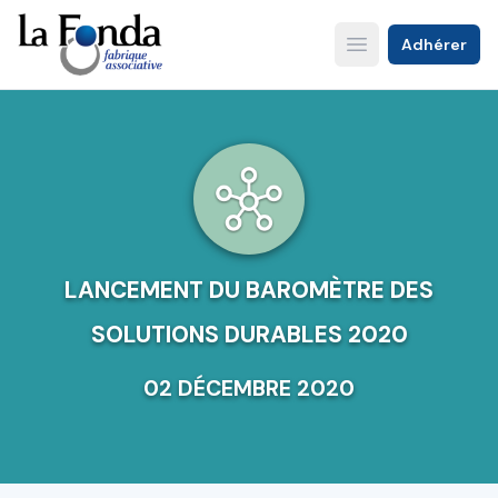
Aller
au
Adhérer
Open main menu
contenu
principal
LANCEMENT DU BAROMÈTRE DES
SOLUTIONS DURABLES 2020
02 DÉCEMBRE 2020