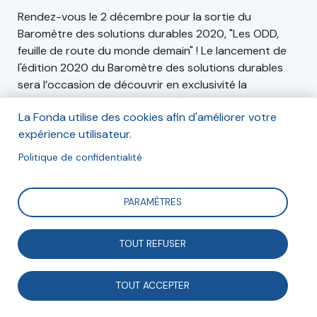
Rendez-vous le 2 décembre pour la sortie du
Baromètre des solutions durables 2020, "Les ODD,
feuille de route du monde demain" ! Le lancement de
l'édition 2020 du Baromètre des solutions durables
sera l’occasion de découvrir en exclusivité la
publication. Liens entre la pandémie de coronavirus et
La Fonda utilise des cookies afin d'améliorer votre
le développement durable, engagement des jeunes
expérience utilisateur.
pour le climat, progrès dans l'atteinte des ODD dans
le monde : l'évènement vous permettra de découvrir
Politique de confidentialité
les chiffres clés du Baromètre, issus de deux sondages
réalisés pour Focus 2030 et pour ACTED et de
PARAMÈTRES
données de UNSDSN.
TOUT REFUSER
Inscription
Mercredi 2 décembre 2020 10:30 – 12:00 Événement
TOUT ACCEPTER
en ligne