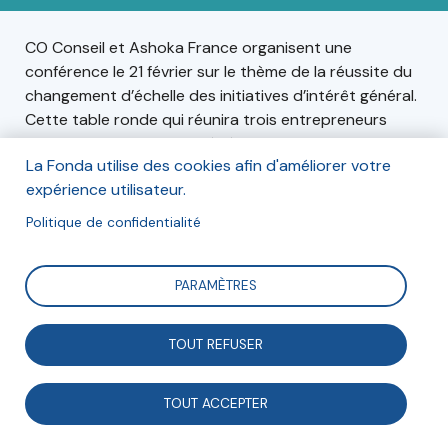
CO Conseil et Ashoka France organisent une
conférence le 21 février sur le thème de la réussite du
changement d’échelle des initiatives d’intérêt général.
Cette table ronde qui réunira trois entrepreneurs
sociaux, Franck Billeau, Frédérique Martz et Boris
La Fonda utilise des cookies afin d'améliorer votre
Tavernier, sera l’occasion de débattre sur ce sujet.
expérience utilisateur.
Politique de confidentialité
Informations
PARAMÈTRES
Le mardi 21 février 2023, de 16h30 à 19h30,
TOUT REFUSER
Chez Kea&Partners, 3 rue Danton, 92240 Malakoff.
TOUT ACCEPTER
Inscription