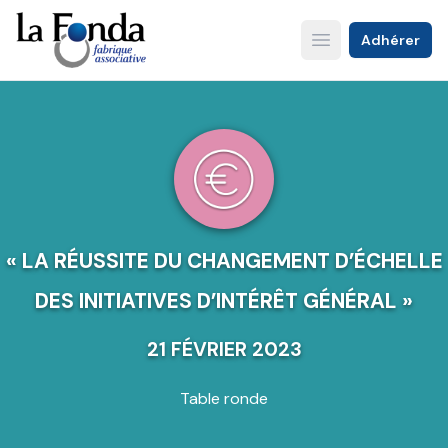
Aller
au
Adhérer
Open main menu
contenu
principal
« LA RÉUSSITE DU CHANGEMENT D’ÉCHELLE
DES INITIATIVES D’INTÉRÊT GÉNÉRAL »
21 FÉVRIER 2023
Table ronde