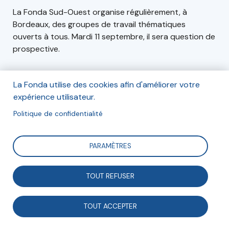
La Fonda Sud-Ouest organise régulièrement, à
Bordeaux, des groupes de travail thématiques
ouverts à tous. Mardi 11 septembre, il sera question de
prospective.
La Fonda utilise des cookies afin d'améliorer votre
Adresse
expérience utilisateur.
Athénée Père Joseph Wresinski
Politique de confidentialité
Place Saint Christoly
33000, Bordeaux
France
PARAMÈTRES
TOUT REFUSER
Intervenants
Organisateurs
Présentation
(1)
(1)
TOUT ACCEPTER