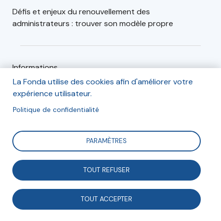
Défis et enjeux du renouvellement des
administrateurs : trouver son modèle propre
Informations
La Fonda utilise des cookies afin d'améliorer votre
Mardi 13 avril
expérience utilisateur.
Politique de confidentialité
9h30 à 11h
PARAMÈTRES
Inscription obligatoire
A titre exceptionnel (et dans
la limite des places disponibles), une réduction de 30
% est réservée sur le prix du billet en s’inscrivant avec
TOUT REFUSER
ce code RELCOM2021
TOUT ACCEPTER
En cliquant directement sur ce lien