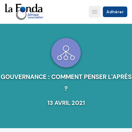
Aller
au
Adhérer
Open main menu
contenu
principal
GOUVERNANCE : COMMENT PENSER L'APRÈS
?
13 AVRIL 2021