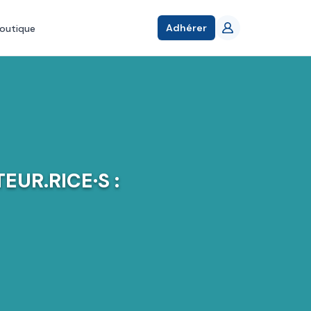
Adhérer
outique
EUR.RICE·S :