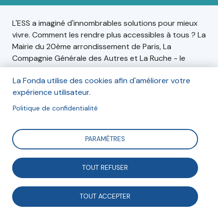
L'ESS a imaginé d'innombrables solutions pour mieux
vivre. Comment les rendre plus accessibles à tous ? La
Mairie du 20ème arrondissement de Paris, La
Compagnie Générale des Autres et La Ruche - le
TransfOrmateur organisent le 20e FESSTIVAL. Cette
La Fonda utilise des cookies afin d'améliorer votre
démarche locale, soutenue par la Mairie de Paris, vise
expérience utilisateur.
à rendre l'ESS et ses solutions accessibles auprès du
grand public et des populations fragilisées.
Politique de confidentialité
PARAMÈTRES
Informations
Le 10 juin 2023,
TOUT REFUSER
Au Transformateur, 4 rue du Guignier, 75020 Paris.
TOUT ACCEPTER