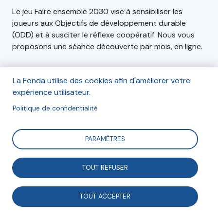
Le jeu Faire ensemble 2030 vise à sensibiliser les
joueurs aux Objectifs de développement durable
(ODD) et à susciter le réflexe coopératif. Nous vous
proposons une séance découverte par mois, en ligne.
La Fonda utilise des cookies afin d'améliorer votre
Informations
expérience utilisateur.
Cette séance aura lieu en ligne, il n'est pas nécessaire
Politique de confidentialité
de posséder un exemplaire du jeu pour y participer
PARAMÈTRES
Le 8 avril 2022 de 12h à 13h30
TOUT REFUSER
Inscription gratuite mais obligatoire (nombre de
places limité)
TOUT ACCEPTER