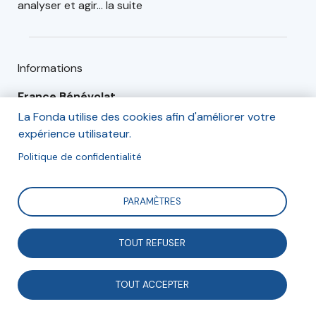
analyser et agir… la suite
Informations
France Bénévolat
La Fonda utilise des cookies afin d'améliorer votre
expérience utilisateur.
Mardi 19 octobre 2021 de 9h à 13h
Politique de confidentialité
A l’Institut Supérieur Clorivière - Salle Adélaïde de Cicé
(rdc)
PARAMÈTRES
119 Boulevard Diderot, 75012 Paris
TOUT REFUSER
Le Pass Sanitaire vous sera demandé à l’entrée
TOUT ACCEPTER
* Les Ateliers de France Bénévolat sont un espace
d’échanges et de débat, sous forme d’ateliers