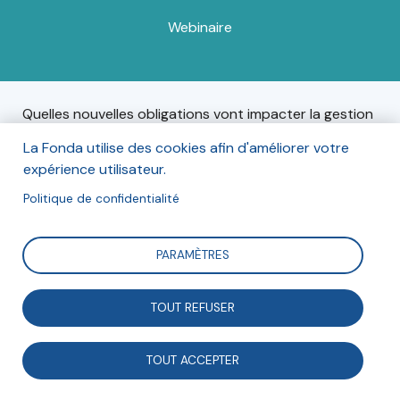
Webinaire
Quelles nouvelles obligations vont impacter la gestion
des ressources humaines des associations et
La Fonda utilise des cookies afin d'améliorer votre
fondations ? L’IDAF vous invite à un webinaire le 29
expérience utilisateur.
février prochain, dédié à l’actualité législative,
règlementaire et jurisprudentielle affectant le droit
Politique de confidentialité
social, droit du travail, et droit de la paie.
PARAMÈTRES
Informations
TOUT REFUSER
Le jeudi 29 février 2024, de 9h00 à 10h30.
TOUT ACCEPTER
En ligne. Inscription obligatoire pour les non