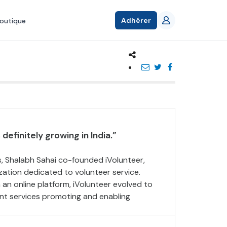
Adhérer
outique
 definitely growing in India.”
s, Shalabh Sahai co-founded iVolunteer,
nization dedicated to volunteer service.
an online platform, iVolunteer evolved to
ent services promoting and enabling