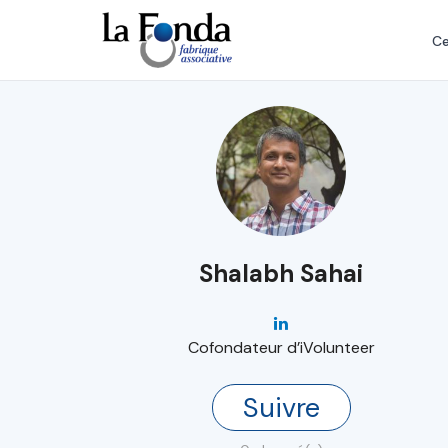
Aller
au
Ce
contenu
principal
Shalabh Sahai
Cofondateur d’iVolunteer
Suivre