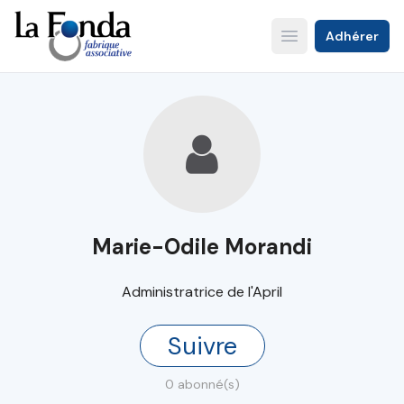
Aller
au
Adhérer
Open main menu
contenu
principal
Marie-Odile Morandi
Administratrice de l'April
Suivre
0 abonné(s)