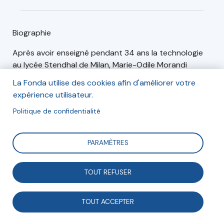
Biographie
Après avoir enseigné pendant 34 ans la technologie
au lycée Stendhal de Milan, Marie-Odile Morandi
rejoint l’April en 2009. Elle en est aujourd’hui membre
La Fonda utilise des cookies afin d'améliorer votre
élue du conseil d’administration et également
expérience utilisateur.
animatrice du groupe Transcriptions.
Politique de confidentialité
Articles (1)
Événements (0)
PARAMÈTRES
TOUT REFUSER
Numérique et médias
TOUT ACCEPTER