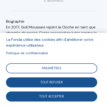
0 abonné(s)
Biographie
En 2017, Goli Moussavi rejoint la Cloche en tant que
chargée de projet. Cette association lutte contre la
grande exclusion en faisant changer le regard du
La Fonda utilise des cookies afin d'améliorer votre
monde de la rue et en favorisant le faire ensemble et
expérience utilisateur.
l’engagement citoyen. En 2019, elle devient co-
Politique de confidentialité
directrice du pôle Île-de-France.
PARAMÈTRES
Articles (1)
Événements (0)
TOUT REFUSER
Enjeux sociétaux
TOUT ACCEPTER