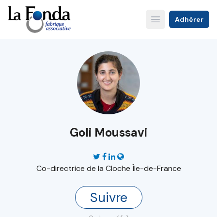
Aller
au
Adhérer
Open main menu
contenu
principal
Goli Moussavi
Co-directrice de la Cloche Île-de-France
Suivre