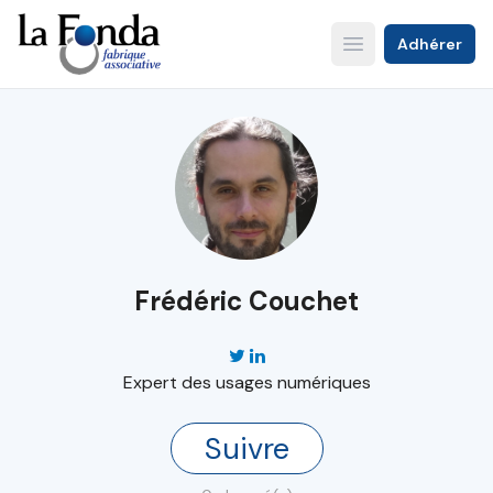
Aller
au
Adhérer
Open main menu
contenu
principal
Frédéric Couchet
Expert des usages numériques
Suivre