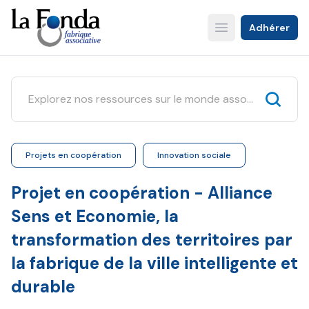
Aller
au
Adhérer
Open main menu
contenu
principal
Projets en coopération
Innovation sociale
Projet en coopération - Alliance
Sens et Economie, la
transformation des territoires par
la fabrique de la ville intelligente et
durable