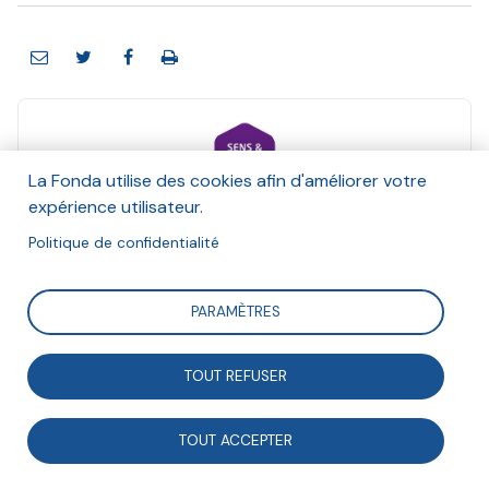
La Fonda utilise des cookies afin d'améliorer votre
Alliance Sens & Économie
expérience utilisateur.
Et Hannah Olivetti
Politique de confidentialité
Décembre 2021
Suivre
PARAMÈTRES
TOUT REFUSER
Pour développer l’innovation et la création de valeur
économique, sociale et environnementale sur les
TOUT ACCEPTER
territoires, la création de synergies entre les