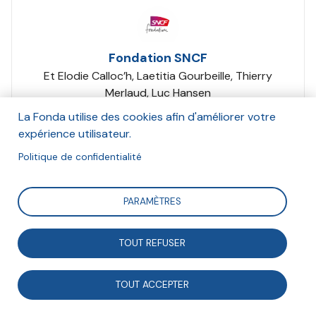
Fondation SNCF
Et Elodie Calloc’h, Laetitia Gourbeille, Thierry
Merlaud, Luc Hansen
Septembre 2022
La Fonda utilise des cookies afin d'améliorer votre
expérience utilisateur.
Suivre
Politique de confidentialité
PARAMÈTRES
La Fondation soutient depuis 25 ans de nombreux
projets associatifs en faveur de publics fragilisés. À
TOUT REFUSER
travers son engagement solidaire et citoyen, elle
contribue aux missions de cohésion sociale,
TOUT ACCEPTER
territoriale et d’inclusion du Groupe SNCF, partout en