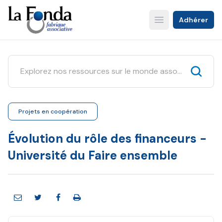
Aller
au
Adhérer
Open main menu
contenu
principal
Projets en coopération
Évolution du rôle des financeurs -
Université du Faire ensemble